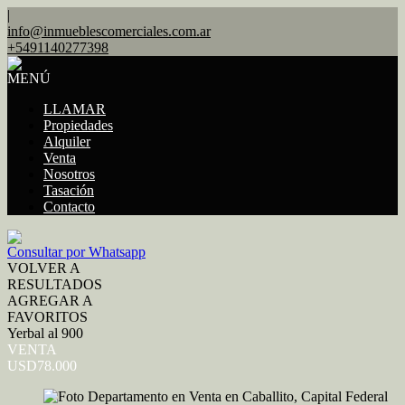
|
info@inmueblescomerciales.com.ar
+5491140277398
MENÚ
LLAMAR
Propiedades
Alquiler
Venta
Nosotros
Tasación
Contacto
Consultar por Whatsapp
VOLVER A
RESULTADOS
AGREGAR A
FAVORITOS
Yerbal al 900
VENTA
USD78.000