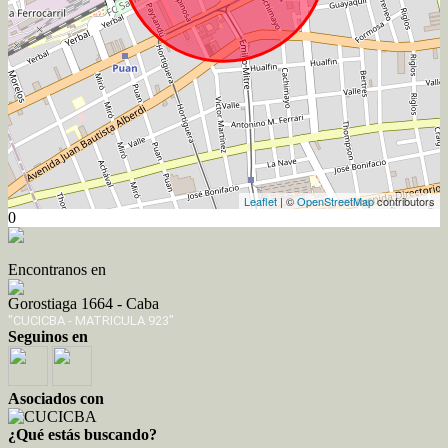
Leaflet
| ©
OpenStreetMap
contributors
0
Encontranos en
Gorostiaga 1664 - Caba
"CUCICBA - MATRICULA 923"
Seguinos en
Asociados con
¿Qué estás buscando?